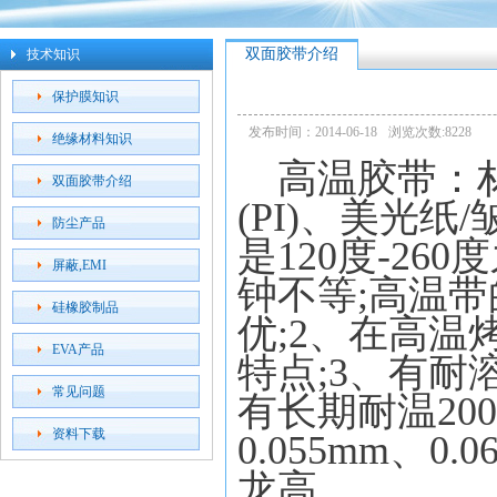
双面胶带介绍
技术知识
保护膜知识
发布时间：2014-06-18
浏览次数:8228
绝缘材料知识
高温胶带：材
双面胶带介绍
(PI)
、美光纸
/
防尘产品
是
120
度
-260
度
屏蔽,EMI
钟不等
;
高温带
硅橡胶制品
优
;2
、在高温
EVA产品
特点
;3
、有耐
常见问题
有长期耐温
200
资料下载
0.055mm
、
0.0
龙高