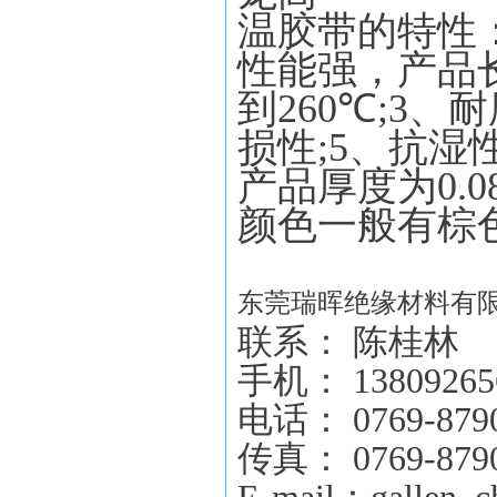
温胶带的特性
性能强，产品
到
260
℃
;3
、耐
损性
;5
、抗湿
产品厚度
为
0.
颜色一般有棕
东莞瑞晖绝缘材料有
联系： 陈桂林
手机： 13809265
电话： 0769-879
传真： 0769-879