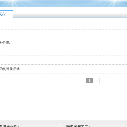
制品
种性能
垫的构造及用途
<
1
>