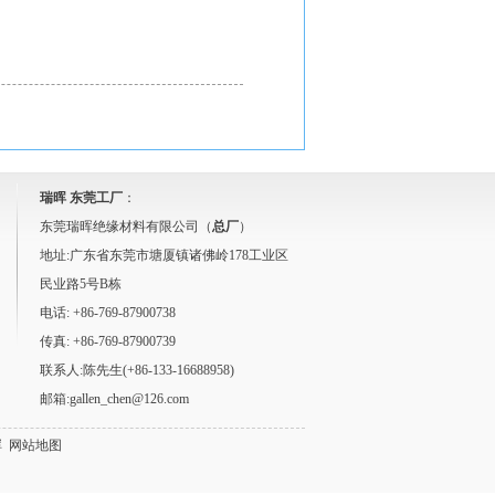
瑞晖 东莞工厂
：
东莞瑞晖绝缘材料有限公司（
总厂
）
地址:广东省东莞市塘厦镇诸佛岭178工业区
民业路5号B栋
电话: +86-769-87900738
传真: +86-769-87900739
联系人:陈先生(+86-133-16688958)
邮箱:gallen_chen@126.com
晖
网站地图