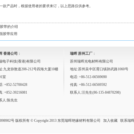
一款产品时，根据使用者的要求来订，以上思路仅供参考。
E胶带的介绍
面胶带应用
晖 香港公司
：
瑞晖 苏州工厂
：
瑞电子科技(香港)有限公司
苏州瑞晖光电材料有限公司
址:九龙弥敦道208-212号四海大厦10楼
地址:苏州吴中区胥口镇孙武路1060号
01室
电话: +86-512-66569690
: +852-52700428
传真: +86-512-66569592
: +852-39216081
联系人:汪先生(86-135-84870298)
系人:陈先生
098902号
版权所有 © Copyright 2013 东莞瑞晖绝缘材料有限公司
加入收藏
联系瑞