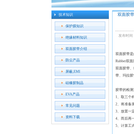
双面胶
技术知识
保护膜知识
发布时间：2
绝缘材料知识
双面胶带介绍
双面胶带是
防尘产品
Rubbe
双面胶带、
屏蔽,EMI
带、玛拉胶
硅橡胶制品
胶带的检测
EVA产品
1、取三个
2、将准备
常见问题
3、放置一
资料下载
4、而后再
5、计算工式