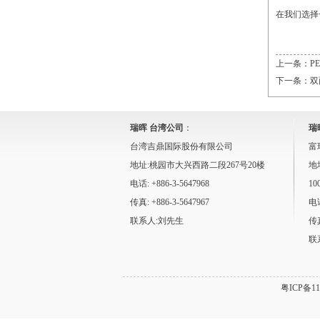
在我们选择
上一条：
P
下一条：
双
瑞晖 台湾公司
：
瑞
台湾吉鼎国际股份有限公司
富
地址:桃园市大兴西路二段267号20楼
地
电话: +886-3-5647968
10
传真: +886-3-5647967
电话
联系人:刘先生
传真
联
粤ICP备11