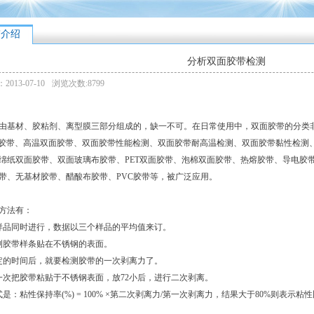
带介绍
分析双面胶带检测
013-07-10
浏览次数:8799
由基材、胶粘剂、离型膜三部分组成的，缺一不可。在日常使用中，双面胶带的分类
r双面胶带、高温双面胶带、双面胶带性能检测、双面胶带耐高温检测、双面胶带黏性检
绵纸双面胶带、双面玻璃布胶带、PET双面胶带、泡棉双面胶带、热熔胶带、导电胶带
带、无基材胶带、醋酸布胶带、PVC胶带等，被广泛应用。
方法有：
样品同时进行，数据以三个样品的平均值来订。
测胶带样条贴在不锈钢的表面。
定的时间后，就要检测胶带的一次剥离力了。
一次把胶带粘贴于不锈钢表面，放72小后，进行二次剥离。
是：粘性保持率(%) = 100% ×第二次剥离力/第一次剥离力，结果大于80%则表示粘